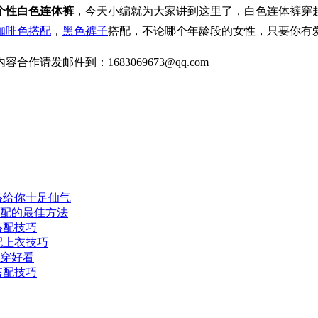
个性白色连体裤
，今天小编就为大家讲到这里了，白色连体裤穿
咖啡色搭配
，
黑色裤子
搭配，不论哪个年龄段的女性，只要你有
发邮件到：1683069673@qq.com
搭给你十足仙气
配的最佳方法
搭配技巧
配上衣技巧
穿好看
搭配技巧