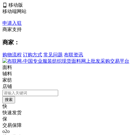
移动版
移动端网站
申请入驻
商家支持
商家：
购物流程
订购方式
常见问题
布联资讯
面料
辅料
家纺
店铺
快
快速发货
保
交易保障
o2o