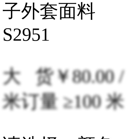
子外套面料
S2951
大 货
￥80.00 /
米
订量 ≥100 米