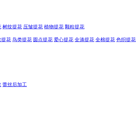
花
树纹提花
压皱提花
植物提花
颗粒提花
丝提花
鸟类提花
圆点提花
爱心提花
全涤提花
全棉提花
色织提花
丝
蕾丝后加工