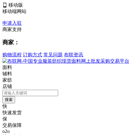
移动版
移动端网站
申请入驻
商家支持
商家：
购物流程
订购方式
常见问题
布联资讯
面料
辅料
家纺
店铺
快
快速发货
保
交易保障
o2o