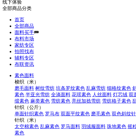
线下体验
全部商品分类
首页
全部商品
面料买手
布料市场
家纺专区
拍照找布
辅料专区
布联资讯
素色面料
梭织（米）
磨毛面料
树纹雪纺
坑条罗纹素色
乱麻雪纺
细格纹素色
素色
半亚光雪纺
全涤面料
花瑶素色
人丝面料
灯芯绒
双
缎素色
麻类素色
雪纺素色
亮丝加捻雪纺
雪纺格子素色
针织（公斤）
单面针织素色
罗马布
双面平纹素色
磨毛素色
双色斜纹针
针织（米）
太空棉素色
乱麻素色
罗马面料
羽绒服面料
珠地素色
摇
素色