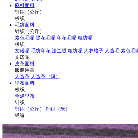
麻料面料
针织（公斤）
梭织
毛纺面料
针织（公斤）
素色毛呢
提花毛呢
印花毛呢
粗纺呢
梭织
文诺呢
毛纺印花
法兰绒
粗纺呢
大衣格子
人造毛
素色毛
文诺呢
皮革面料
服装用革
人造革
人造革（码）
里布面料
梭织
全涤里布
针织
针织（公斤）
针织（米）
经编