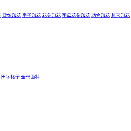
花
雪纺印花
房子印花
花朵印花
字母花朵印花
动物印花
其它印花
田字格子
全棉面料