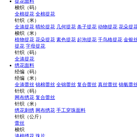
提花面料
梭织（码）
全棉提花
全棉提花
针织（米）
全涤提花
晴纶提花
几何提花
条子提花
动物提花
花朵提
梭织（米）
植物提花
花朵提花
素色提花
起泡提花
千鸟格提花
金银
提花
字母提花
针织（码）
全涤提花
绣花面料
经编（码）
经编（米）
全涤蕾丝
锦棉蕾丝
全锦蕾丝
复合蕾丝
真丝蕾丝
锦氨蕾
针织（码）
网布绣花
复合蕾丝
针织（米）
绣花刺绣
网布绣花
手工穿珠面料
针织（公斤）
蕾丝
梭织
涤棉绣花
珠片