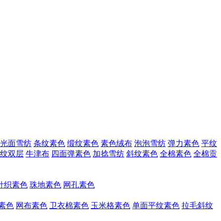
光面雪纺
条纹素色
缎纹素色
素色绒布
泡泡雪纺
弹力素色
平纹
纹双层
牛津布
四面弹素色
加捻雪纺
斜纹素色
全棉素色
全棉贡
针织素色
珠地素色
网孔素色
素色
网布素色
卫衣棉素色
玉米格素色
单面平纹素色
拉毛斜纹