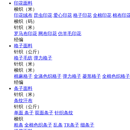
印花面料
梭织（米）
印花绒布
昆虫印花
爱心印花
格子印花
全棉印花
棉布印
梭织（码）
针织（米）
罗马布印花
网布印花
仿羊毛印花
经编
格子面料
针织（公斤）
格子毛纺
弹力格子
针织（米）
梭织（米）
棉麻格子
全涤色织格子
弹力格子
菱形格子
全棉色织格子
经编
条子面料
针织（米）
条纹汗布
针织（公斤）
单面 条子
双面条子
针织条纹
梭织
粗条
全棉色织条子
乱条
TR条子
细条子