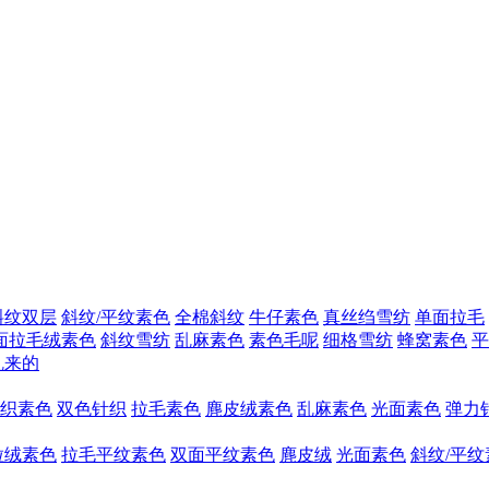
斜纹双层
斜纹/平纹素色
全棉斜纹
牛仔素色
真丝绉雪纺
单面拉毛
面拉毛绒素色
斜纹雪纺
乱麻素色
素色毛呢
细格雪纺
蜂窝素色
平
乱来的
织素色
双色针织
拉毛素色
麂皮绒素色
乱麻素色
光面素色
弹力
粒绒素色
拉毛平纹素色
双面平纹素色
麂皮绒
光面素色
斜纹/平纹