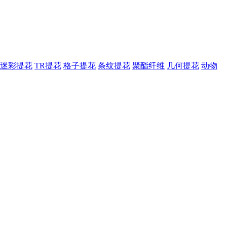
迷彩提花
TR提花
格子提花
条纹提花
聚酯纤维
几何提花
动物