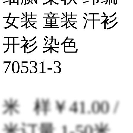
女装 童装 汗衫
开衫 染色
70531-3
米 样
￥41.00 /
米
订量 1-50米