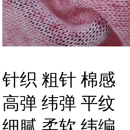
针织 粗针 棉感
高弹 纬弹 平纹
细腻 柔软 纬编