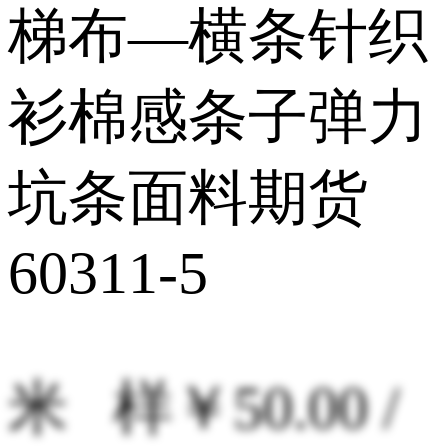
梯布—横条针织
衫棉感条子弹力
坑条面料期货
60311-5
米 样
￥50.00 /