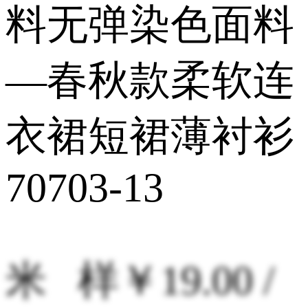
料无弹染色面料
—春秋款柔软连
衣裙短裙薄衬衫
70703-13
米 样
￥19.00 /