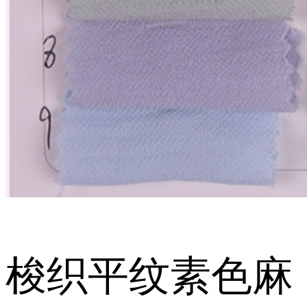
梭织平纹素色麻