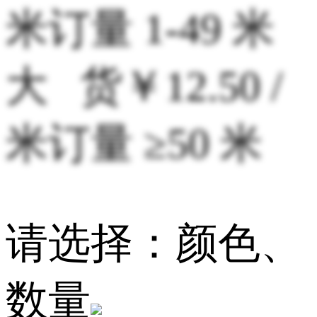
米
订量 1-49 米
大 货
￥12.50 /
米
订量 ≥50 米
请选择：颜色、
数量