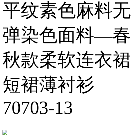
平纹素色麻料无
弹染色面料—春
秋款柔软连衣裙
短裙薄衬衫
70703-13