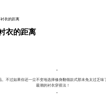
件衬衣的距离
衬衣的距离
“
。不过如果你还一尘不变地选择修身翻领款式那未免太过乏味了
最潮的衬衣穿搭法！
”