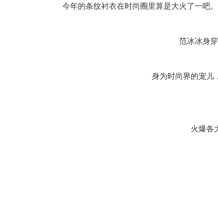
今年的条纹衬衣在时尚圈里算是大火了一吧。近
范冰冰身穿条
身为时尚界的宠儿，范
火爆各大时