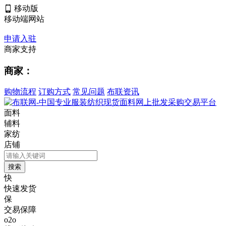
移动版
移动端网站
申请入驻
商家支持
商家：
购物流程
订购方式
常见问题
布联资讯
面料
辅料
家纺
店铺
快
快速发货
保
交易保障
o2o