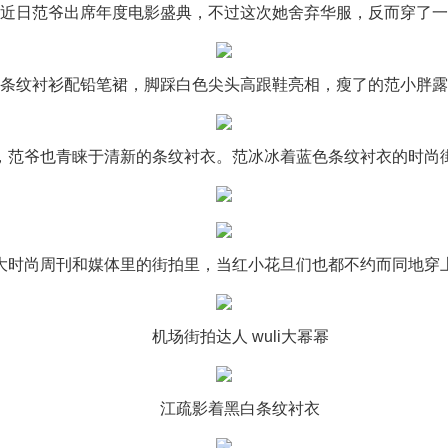
日范爷出席年度电影盛典，不过这次她舍弃华服，反而穿了一
纹衬衫配铅笔裙，脚踩白色尖头高跟鞋亮相，瘦了的范小胖露
爷也青睐于清新的条纹衬衣。范冰冰着蓝色条纹衬衣的时尚
尚周刊和媒体里的街拍里，当红小花旦们也都不约而同地穿
机场街拍达人 wuli大幂幂
江疏影着黑白条纹衬衣