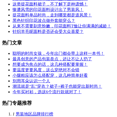
这类提花面料裙子，不了解下是种遗憾！
惨遭风雪的印花面料设计出了男装风！
提花面料单品时尚，走到哪里都是道风景！
黑色针织印花波点做外套能穿么？
从来不需要刻意扮嫩，印花面料T恤让你满满的减龄！
针织羊毛呢面料是否还会受大众喜爱？
热门文章
聪明的时尚女孩，今年出门都会带上这样一本书！
最具创意的产品包装盘点，还让不让人扔了
想要成为焦点的话，这几种搭配要掌握！
要温度更要风度，这么穿绝对不会错
小腿粗应该怎么搭配穿，这几种简单好看
别用耳朵认识一个人
潮流就是“乱”穿衣？裙子+裤子也能穿出新时尚！
今年买衬衫，选这6个流行款就对了！
热门专题推荐
1
男装地区品牌排行榜