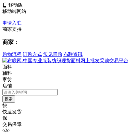
移动版
移动端网站
申请入驻
商家支持
商家：
购物流程
订购方式
常见问题
布联资讯
面料
辅料
家纺
店铺
快
快速发货
保
交易保障
o2o