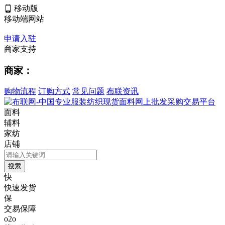
移动版
移动端网站
申请入驻
商家支持
商家：
购物流程
订购方式
常见问题
布联资讯
面料
辅料
家纺
店铺
快
快速发货
保
交易保障
o2o