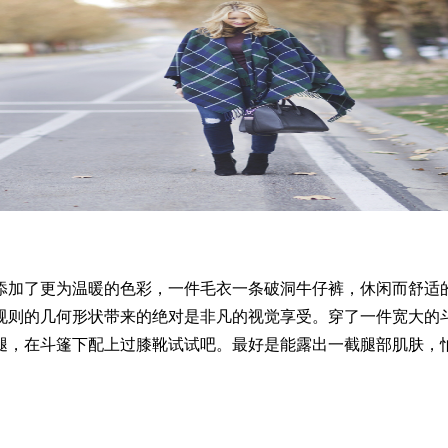
加了更为温暖的色彩，一件毛衣一条破洞牛仔裤，休闲而舒适的
规则的几何形状带来的绝对是非凡的视觉享受。穿了一件宽大的
腿，在斗篷下配上过膝靴试试吧。最好是能露出一截腿部肌肤，