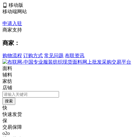
移动版
移动端网站
申请入驻
商家支持
商家：
购物流程
订购方式
常见问题
布联资讯
面料
辅料
家纺
店铺
快
快速发货
保
交易保障
o2o