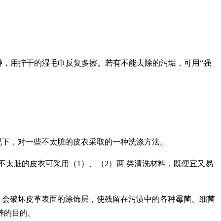
钟，用拧干的湿毛巾反复多擦。若有不能去除的污垢，可用“强
况下，对一些不太脏的皮衣采取的一种洗涤方法。
不太脏的皮衣可采用（
1
）、（
2
）两
类清洗材料，既便宜又易
且会破坏皮革表面的涂饰层，使残留在污渍中的各种霉菌、细菌
养的目的。