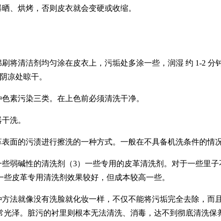
曝晒、烘烤，否则皮衣就会变硬或收缩。
绵刷将清洁剂均匀涂在皮衣上，污垢处多涂一些，润湿
约
1-2
分
在阴凉处晾干。
种色素污染三类。在上色前必须清洗干净。
器干洗。
革表面的污渍进行擦洗的一种方式。一般在不具备机洗条件的情
一些弱碱性的清洗剂（
3
）一些专用的皮革清洗剂。对于一些里子
一些皮革专用清洗剂效果较好，但成本较高一些。
种方法就像没有洗脸就化妆一样，不仅不能将污垢完全去除，而
常光泽。脏污的衬里则根本无法清洗、消毒，达不到彻底清洗保