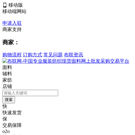
移动版
移动端网站
申请入驻
商家支持
商家：
购物流程
订购方式
常见问题
布联资讯
面料
辅料
家纺
店铺
快
快速发货
保
交易保障
o2o