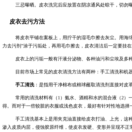
三忌曝晒。皮衣洗完后应放置在阴凉通风处晾干，切勿
皮衣去污方法
将皮衣平铺在案板上，用拧干的湿毛巾擦去灰尘。用海
力去污剂”涂于污垢处，再用毛巾擦去，皮衣清洁后一定要挂
皮衣上的污垢一般有汗液分泌物、各种油污和尘埃及多
目前市场上常见的皮衣清洗方法有两种：手工清洗和机
手工清洗
：是指用干净棉布或棉球蘸取清洗剂直接对皮
常用的清洗材料有（
1
）氨水、酒精和水的混合液（
2
）
得。而对于一些较脏的衣服或浅色皮衣，最好有针对性地选择
手工清洗基本上是用夹克油直接给皮衣打油、上光，这
渗入皮质内层，侵蚀胶原纤维，使皮衣发硬、变形并呈现不正