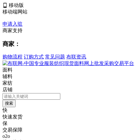
移动版
移动端网站
申请入驻
商家支持
商家：
购物流程
订购方式
常见问题
布联资讯
面料
辅料
家纺
店铺
快
快速发货
保
交易保障
o2o