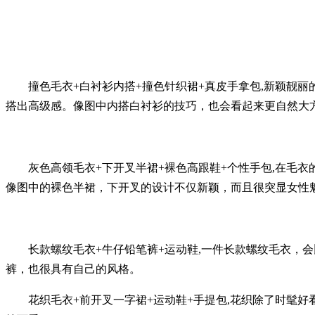
撞色毛衣+白衬衫内搭+撞色针织裙+真皮手拿包,新颖靓丽
搭出高级感。像图中内搭白衬衫的技巧，也会看起来更自然大
灰色高领毛衣+下开叉半裙+裸色高跟鞋+个性手包,在毛衣
像图中的裸色半裙，下开叉的设计不仅新颖，而且很突显女性
长款螺纹毛衣+牛仔铅笔裤+运动鞋,一件长款螺纹毛衣，会
裤，也很具有自己的风格。
花织毛衣+前开叉一字裙+运动鞋+手提包,花织除了时髦好