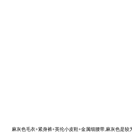
麻灰色毛衣+紧身裤+英伦小皮鞋+金属细腰带,麻灰色是较