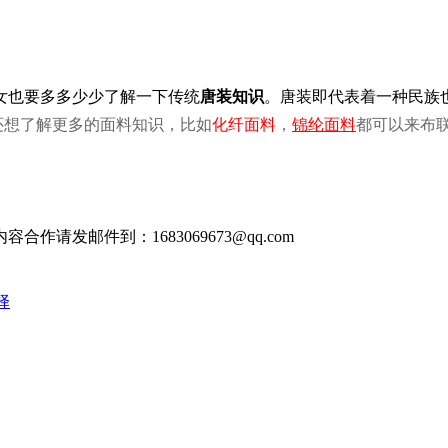
女也要多多少少了解一下传统
唐装知识
。唐装即代表着一种民族
还想了解更多的面料知识，比如
化纤面料
，
锦纶面料
都可以来布
发邮件到：1683069673@qq.com
择