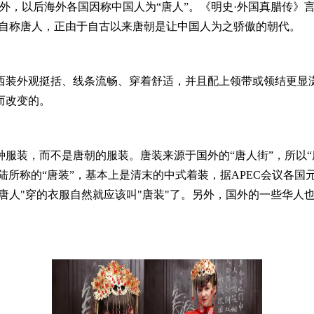
，以后海外各国因称中国人为“唐人”。《明史·外国真腊传》言
侨自称唐人，正由于自古以来唐朝是让中国人为之骄傲的朝代。
装外观挺括、线条流畅、穿着舒适，并且配上领带或领结更显潇
而改变的。
装，而不是唐朝的服装。唐装来源于国外的“唐人街”，所以“
陆所称的“唐装”，基本上是清末的中式着装，据APEC会议各
唐人"穿的衣服自然就应该叫"唐装"了。另外，国外的一些华人