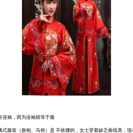
连袖，因为连袖就等于服
满式服装（旗袍、马褂）是 不收腰的，女士穿着缺乏曲线美，现