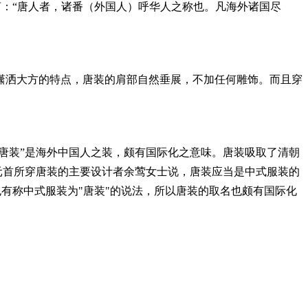
：“唐人者，诸番（外国人）呼华人之称也。凡海外诸国尽
洒大方的特点，唐装的肩部自然垂展，不加任何雕饰。而且穿
唐装”是海外中国人之装，颇有国际化之意味。唐装吸取了清朝
国元首所穿唐装的主要设计者余莺女士说，唐装应当是中式服装的
也有称中式服装为"唐装"的说法，所以唐装的取名也颇有国际化