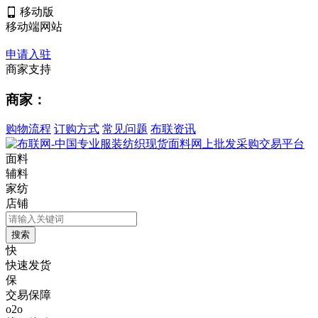
移动版
移动端网站
申请入驻
商家支持
商家：
购物流程
订购方式
常见问题
布联资讯
面料
辅料
家纺
店铺
快
快速发货
保
交易保障
o2o