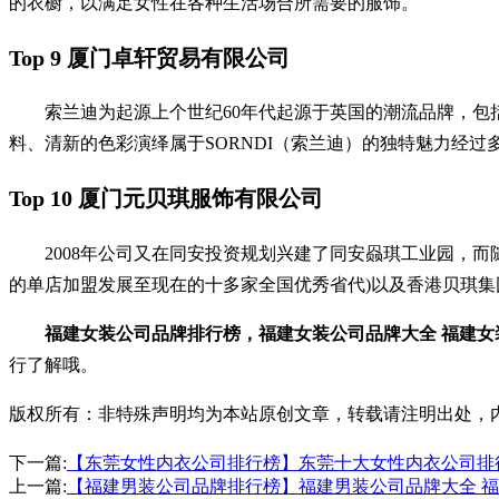
的衣橱，以满足女性在各种生活场合所需要的服饰。
Top 9 厦门卓轩贸易有限公司
索兰迪为起源上个世纪60年代起源于英国的潮流品牌，包括时
料、清新的色彩演绎属于SORNDI（索兰迪）的独特魅力经
Top 10 厦门元贝琪服饰有限公司
2008年公司又在同安投资规划兴建了同安赑琪工业园，而随
的单店加盟发展至现在的十多家全国优秀省代)以及香港贝琪
福建女装公司品牌排行榜，福建女装公司品牌大全 福建女
行了解哦。
版权所有：非特殊声明均为本站原创文章，转载请注明出处，内容合作请
下一篇:
【东莞女性内衣公司排行榜】东莞十大女性内衣公司排
上一篇:
【福建男装公司品牌排行榜】福建男装公司品牌大全 