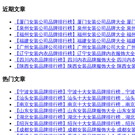
近期文章
【厦门女装公司品牌排行榜】厦门女装公司品牌大全 厦
【泉州女装公司品牌排行榜】泉州女装公司品牌大全 泉
【福州女装公司品牌排行榜】福州女装公司品牌大全 福
【福建女装公司品牌排行榜】福建女装公司品牌大全 福
【广州女装品牌公司排行榜】广州女装品牌公司大全 广
【辽宁女装内衣品牌排行榜】辽宁女装品牌内衣服饰大全
【四川内衣品牌排行榜】四川内衣品牌服饰大全 四川内
【陕西女装品牌排行榜】陕西女装品牌服饰大全 陕西女
热门文章
【宁波女装品牌排行榜】宁波十大女装品牌排行榜，宁波
【汕头女装品牌排行榜】汕头十大女装品牌排行榜，汕头
【南京女装品牌排行榜】南京十大女装品牌排行榜，南京
【山东女装品牌排行榜】山东女装品牌服饰大全 山东女
【湖北女装品牌排行榜】湖北十大女装品牌排行榜，湖北
【绍兴女装品牌排行榜】绍兴十大女装品牌排行榜，绍兴
【成都女装品牌排行榜】成都女装品牌服饰大全 成都女