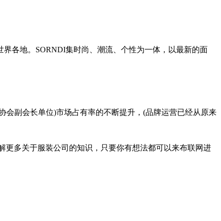
界各地。SORNDI集时尚、潮流、个性为一体，以最新的面
。
协会副会长单位)市场占有率的不断提升，(品牌运营已经从原来
解更多关于服装公司的知识，只要你有想法都可以来布联网进