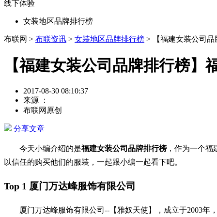
线下体验
女装地区品牌排行榜
布联网 >
布联资讯
>
女装地区品牌排行榜
> 【福建女装公司
【福建女装公司品牌排行榜】福
2017-08-30 08:10:37
来源 ：
布联网原创
分享文章
今天小编介绍的是
福建女装公司品牌排行榜
，作为一个福
以信任的购买他们的服装，一起跟小编一起看下吧。
Top 1 厦门万达峰服饰有限公司
厦门万达峰服饰有限公司--【雅奴天使】，成立于2003年