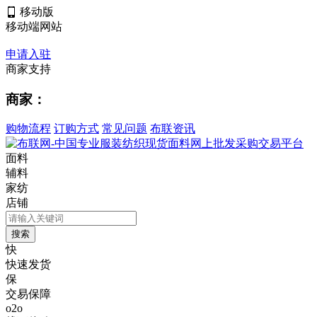
移动版
移动端网站
申请入驻
商家支持
商家：
购物流程
订购方式
常见问题
布联资讯
面料
辅料
家纺
店铺
快
快速发货
保
交易保障
o2o