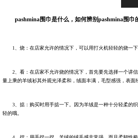
pashmina围巾是什么
，如何辨别pashmina围
1、烧：在店家允许的情况下，可以用打火机轻轻的烧一下
2、看：在店家不允许烧的情况下，首先要先选择一个讲信誉
量上乘的羊绒衫其外观光泽柔和，绒面丰满，毛型感强，表面
3、掂：购买时用手掂一下。因为羊绒是一种十分轻柔的织物
轻的哦。
4、捏：用手捏一捏。羊绒的绒毛感非常强，而且柔韧性极