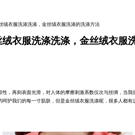
金丝绒衣服洗涤洗涤，金丝绒衣服洗涤的洗涤方法
丝绒衣服洗涤洗涤，金丝绒衣服
容性，再则表面光滑，对人体的摩擦刺激系数仅次与丝绸，当我
的呵护我们的每一寸肌肤，但是金丝绒衣服洗涤呢，很多人都有