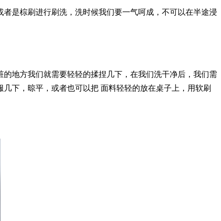
者是棕刷进行刷洗，洗时候我们要一气呵成，不可以在半途浸
的地方我们就需要轻轻的揉捏几下，在我们洗干净后，我们需
几下，晾平，或者也可以把 面料轻轻的放在桌子上，用软刷