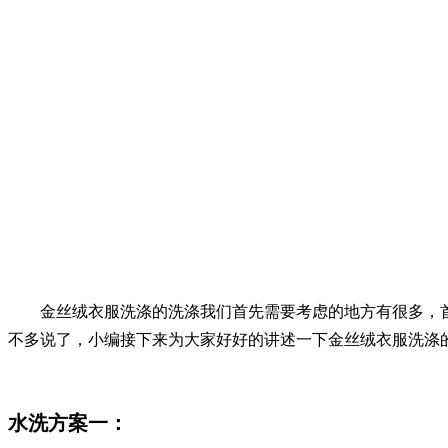
金丝绒衣服洗涤的洗涤我们首先需要考虑的地方有很多，
不多说了，小编接下来为大家好好的讲述一下金丝绒衣服洗涤
水洗方案一：