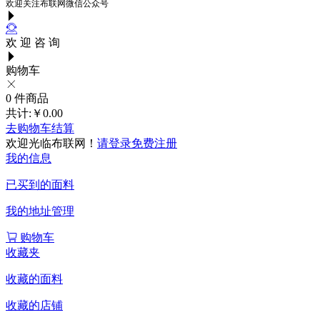
欢迎关注布联网微信公众号
欢 迎 咨 询
购物车
0
件商品
共计:
￥0.00
去购物车结算
欢迎光临布联网！
请登录
免费注册
我的信息
已买到的面料
我的地址管理
购物车
收藏夹
收藏的面料
收藏的店铺