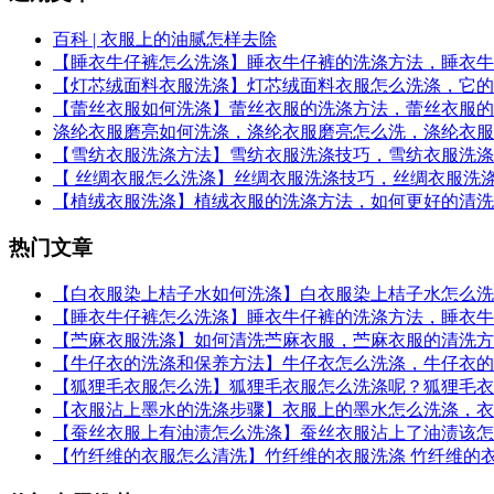
百科 | 衣服上的油腻怎样去除
【睡衣牛仔裤怎么洗涤】睡衣牛仔裤的洗涤方法，睡衣牛
【灯芯绒面料衣服洗涤】灯芯绒面料衣服怎么洗涤，它的
【蕾丝衣服如何洗涤】蕾丝衣服的洗涤方法，蕾丝衣服的
涤纶衣服磨亮如何洗涤，涤纶衣服磨亮怎么洗，涤纶衣服
【雪纺衣服洗涤方法】雪纺衣服洗涤技巧，雪纺衣服洗涤
【 丝绸衣服怎么洗涤】丝绸衣服洗涤技巧，丝绸衣服洗
【植绒衣服洗涤】植绒衣服的洗涤方法，如何更好的清洗
热门文章
【白衣服染上桔子水如何洗涤】白衣服染上桔子水怎么洗
【睡衣牛仔裤怎么洗涤】睡衣牛仔裤的洗涤方法，睡衣牛
【苎麻衣服洗涤】如何清洗苎麻衣服，苎麻衣服的清洗方
【牛仔衣的洗涤和保养方法】牛仔衣怎么洗涤，牛仔衣的
【狐狸毛衣服怎么洗】狐狸毛衣服怎么洗涤呢？狐狸毛衣
【衣服沾上墨水的洗涤步骤】衣服上的墨水怎么洗涤，衣
【蚕丝衣服上有油渍怎么洗涤】蚕丝衣服沾上了油渍该怎
【竹纤维的衣服怎么清洗】竹纤维的衣服洗涤 竹纤维的