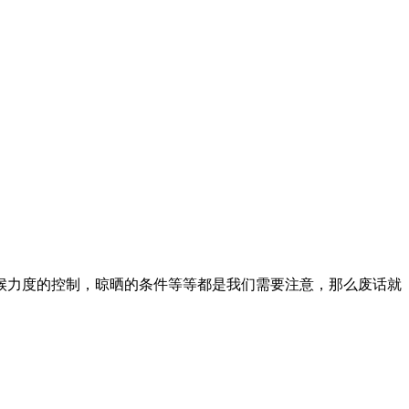
候力度的控制，晾晒的条件等等都是我们需要注意，那么废话就