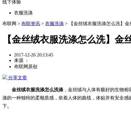
线下体验
衣服洗涤
布联网 >
布联资讯
>
衣服洗涤
> 【金丝绒衣服洗涤怎么洗】
【金丝绒衣服洗涤怎么洗】金
2017-12-26 20:13:45
来源 ：
布联网原创
分享文章
金丝绒衣服洗涤怎么洗涤
，金丝绒与人体有极好的生物相
涤的一种独特的柔顺质感，依着人体的曲线，体贴并有安全感
下。