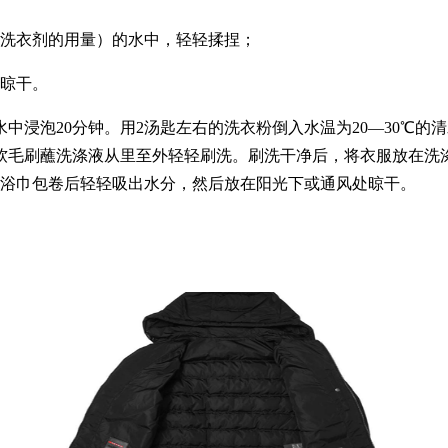
洗衣剂的用量）的水中，轻轻揉捏；
晾干。
泡20分钟。用2汤匙左右的洗衣粉倒入水温为20—30℃的
软毛刷蘸洗涤液从里至外轻轻刷洗。刷洗干净后，将衣服放在洗涤
干浴巾包卷后轻轻吸出水分，然后放在阳光下或通风处晾干。