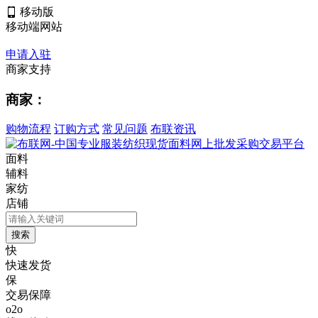
移动版
移动端网站
申请入驻
商家支持
商家：
购物流程
订购方式
常见问题
布联资讯
面料
辅料
家纺
店铺
快
快速发货
保
交易保障
o2o