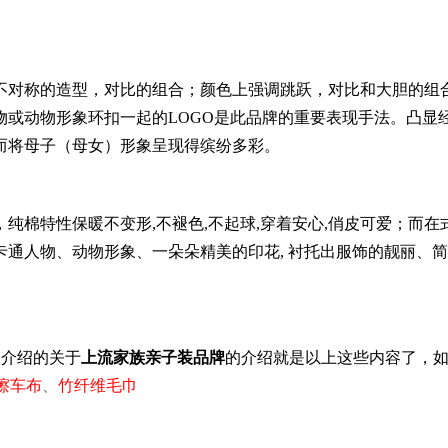
对称的造型，对比的组合；颜色上强调跳跃，对比和大胆的组
物或动物形象环扣一起的LOGO是此品牌的重要表现手法。凸显
而将母子（母女）形象呈现得缤纷多彩。
棉特性保暖不变形,不褪色,不起球,穿着安心,俏皮可爱；而在
通人物、动物形象、一朵朵精美的印花, 衬托出服饰的靓丽、
天介绍的关于
上流家族亲子装品牌
的介绍就是以上这些内容了，
擦车布
、
竹纤维毛巾