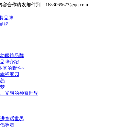
发邮件到：1683069673@qq.com
装品牌
品牌
名婴幼服饰品牌
装品牌介绍
本真的野性~
幸福家园
养
梦
、光明的神奇世界
进童话世界
倡导者