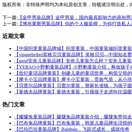
版权所有：非特殊声明均为本站原创文章，转载请注明出处，内容合作请
下一篇:
【金甲男装品牌】金甲男装，国内最具影响力的原创男
上一篇:
【博布莱斯男装品牌】你的个人服装师，为你打造私人
近期文章
【中国织里童装品牌城】织里童装，中国童装城织里童装
【yinggebeibei英格贝贝童装品牌】英格贝贝---中国知
【annil安奈儿童装品牌】安奈儿童装怎么样？安奈儿童
【YEBAO小野豹童装品牌】小野豹童装介绍，释放孩子
【世纪童话品牌童装】创建儿童的童话世界，构筑父母的
【摩卡小宝品牌童装】摩卡小宝童装，贵族气质，从小培
【贝蕾尔品牌童装】贝蕾尔童装，替家长省钱，为孩子圆
【曼德夫品牌童装】曼德夫童装，引领孩子走进向往温暖
热门文章
【朦朦兔童装品牌】朦胧兔品牌童装介绍，朦胧兔带你走
【巴布兔品牌童装】巴布兔童装，韩派儿童品牌生活馆的
【巴拉巴拉童装品牌】Balabala，飞跃式成长，成就传奇