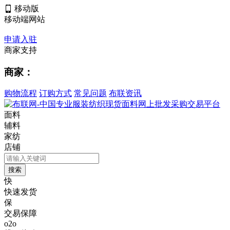
移动版
移动端网站
申请入驻
商家支持
商家：
购物流程
订购方式
常见问题
布联资讯
面料
辅料
家纺
店铺
快
快速发货
保
交易保障
o2o