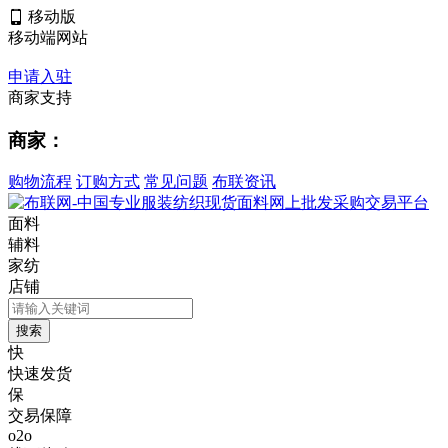
移动版
移动端网站
申请入驻
商家支持
商家：
购物流程
订购方式
常见问题
布联资讯
面料
辅料
家纺
店铺
快
快速发货
保
交易保障
o2o