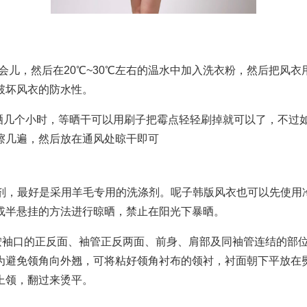
一会儿，然后在20℃~30℃左右的温水中加入洗衣粉，然后把风
破坏风衣的防水性。
晾晒几个小时，等晒干可以用刷子把霉点轻轻刷掉就可以了，不过
擦几遍，然后放在通风处晾干即可
涤剂，最好是采用羊毛专用的洗涤剂。呢子韩版风衣也可以先使用
或半悬挂的方法进行晾晒，禁止在阳光下暴晒。
时应按袖口的正反面、袖管正反两面、前身、肩部及同袖管连结的部
为避免领角向外翘，可将粘好领角衬布的领衬，衬面朝下平放在
上领，翻过来烫平。