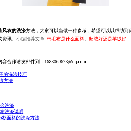
些
风衣的洗涤
方法，大家可以当做一种参考，希望可以以帮助到
关资讯。
小编推荐文章:
棉毛布是什么面料
、
貂绒好还是羊绒好
发邮件到：1683069673@qq.com
子的洗涤技巧
涤方法
么洗涤
布洗涤说明
olo杉面料的洗涤方法