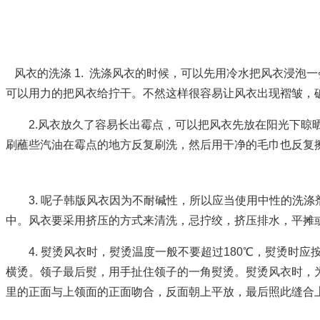
风衣的洗涤
1. 洗涤风衣的时候，可以先用冷水把风衣浸泡
可以用力的把风衣给拧干。不然这样很容易让风衣出现褶皱，
2.风衣放久了容易长出霉点，可以把风衣先放在阳光下
刷蘸些汽油在霉点的地方反复刷洗，然后用干净的毛巾也反复
3. 呢子韩版风衣因为不耐碱性，所以应当使用中性的洗
中。风衣要采用挤压的方式来清洗，忌拧绞，挤压排水，平摊
4. 熨烫风衣时，熨烫温度一般不要超过180℃，熨烫
横烫。领子最后熨，用手扯住领子的一角熨烫。熨烫风衣时，
里的正面与上领面的正面吻合，反面朝上平放，最后照此缝合