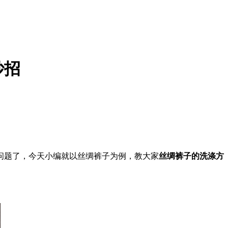
妙招
问题了，今天小编就以丝绸裤子为例，教大家
丝绸裤子的洗涤方