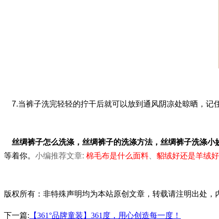
7.当裤子洗完轻轻的拧干后就可以放到通风阴凉处晾晒，记
丝绸裤子怎么洗涤，丝绸裤子的洗涤方法，丝绸裤子洗涤小
等着你。
小编推荐文章:
棉毛布是什么面料
、
貂绒好还是羊绒好
版权所有：非特殊声明均为本站原创文章，转载请注明出处，内容合作请
下一篇:
【361°品牌童装】361度，用心创造每一度！