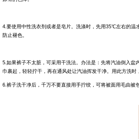
4.要使用中性洗衣剂或者是皂片。洗涤时，先用35℃左右的
防止褪色。
5.如果裤子不太脏，可采用干洗法。办法是：先将汽油倒入
巾裹起，轻轻拧干，再在通风处让汽油挥发干净。用此方洗时
6.裤子洗干净后，千万不要直接用手拧绞，可将被面用毛由被