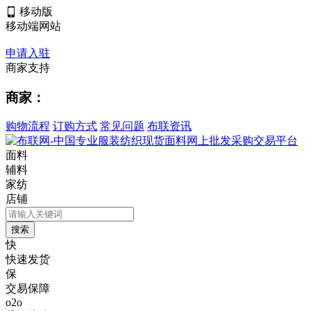
移动版
移动端网站
申请入驻
商家支持
商家：
购物流程
订购方式
常见问题
布联资讯
面料
辅料
家纺
店铺
快
快速发货
保
交易保障
o2o