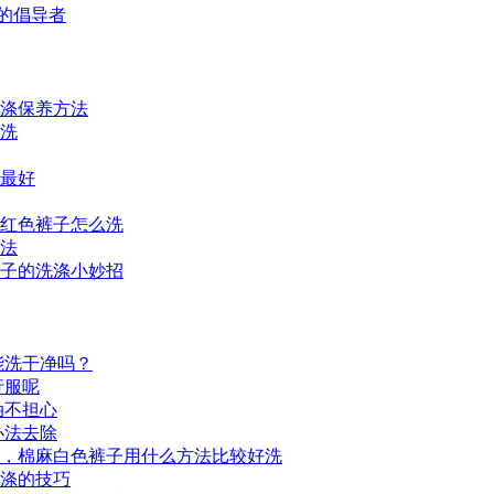
的倡导者
涤保养方法
洗
最好
红色裤子怎么洗
法
子的洗涤小妙招
能洗干净吗？
行服呢
油不担心
办法去除
，棉麻白色裤子用什么方法比较好洗
涤的技巧