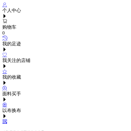
个人中心
购物车
0
我的足迹
我关注的店铺
我的收藏
面料买手
以布换布