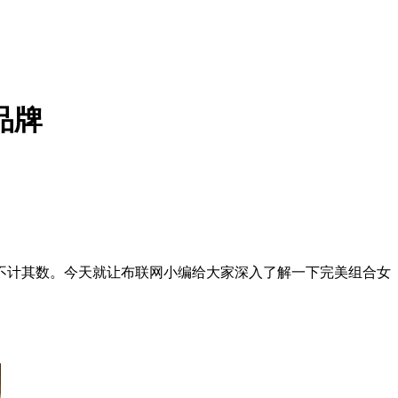
品牌
计其数。今天就让布联网小编给大家深入了解一下完美组合女