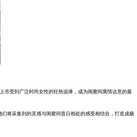
一经上市受到广泛时尚女性的狂热追捧，成为闺蜜间寓情达意的最
采风，她们将采集到的灵感与闺蜜间昔日相处的感受相结合，打造成极