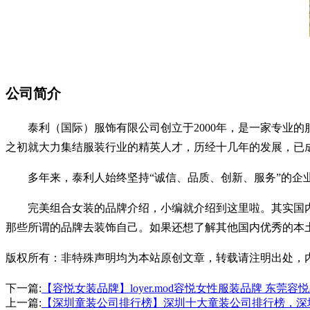
公司简介
泰利（国际）服饰有限公司创立于2000年，是一家专业的服装品牌
之初就大力集结服装行业的精英人才，历经十几年的发展，已
多年来，泰利人始终坚持“诚信、品质、创新、服务”的企业
完美组合女装的品牌介绍，小编就介绍到这里啦。其实国内也有
那些所谓的品牌去装饰自己。如果还想了解其他国内优秀的本
版权所有：非特殊声明均为本站原创文章，转载请注明出处，内容合作请
下一篇:
【容悦女装品牌】loyer.mod容悦女性服装品牌 东莞容
上一篇:
【深圳童装公司排行榜】深圳十大童装公司排行榜，深