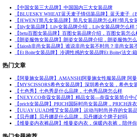
【中国女装三大品牌】中国国内三大女装品牌
【BLUESKY WHEAT蓝天麦子情侣装品牌】蓝天麦子（B
【JEWENT简凡女装品牌】简凡女装品牌怎么样?简凡女
【lily女装品牌】Lily女装品牌介绍，Lily女装品牌怎么样
【betu百图女装品牌】百图女装品牌介绍，百图女装怎么
【朗姿服饰女装品牌】朗姿女装品牌介绍，朗姿服饰怎么
【faiosh非尚女装品牌】谁说非尚女装不时尚？非尚女
【Et Boite女装品牌】冷调性感的女装品牌Et Boite(法文:箱
热门文章
【阿曼施女装品牌】AMANSHI阿曼施女性服装品牌 阿
【MYSCISSORS希色女装品牌】深圳希色女装，希色
【七色秀】七色秀是什么品牌，七色秀品牌怎么样
【NEXY.CO奈蔻女装品牌】精品女装---奈蔻女装简介中
【prich女装品牌】PRICH国际时尚女装品牌，PRICH连
【UUAY UUAD维艾女装品牌】运动与时尚并存的女装
【贝丹娜】贝丹娜是什么品牌，贝丹娜这个牌子好吗
【维曼姿内衣裤品牌】维曼姿内衣，保暖内衣裤，陪伴你
热门专题推荐