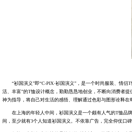
“衫国演义”即“C-PIX·衫国演义”，是一个时尚服装、情侣T恤品
活、丰富”的T恤设计概念，勤勤恳恳地创业，不断向消费者提供力求
神为指导，将自己对生活的感悟、理解通过色彩与图形诠释在每
在上海的年轻人中间，衫国演义是一个颇有人气的T恤品牌。
间，至少就有3个人知道衫国演义。不依靠广告，完全仰仗口