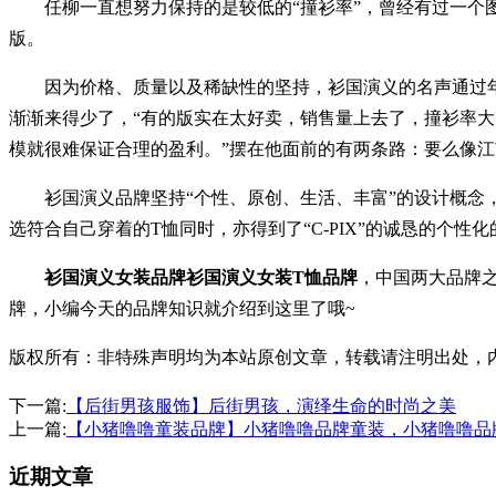
任柳一直想努力保持的是较低的“撞衫率”，曾经有过一个图案
版。
因为价格、质量以及稀缺性的坚持，衫国演义的名声通过年轻
渐渐来得少了，“有的版实在太好卖，销售量上去了，撞衫率大
模就很难保证合理的盈利。”摆在他面前的有两条路：要么像
衫国演义品牌坚持“个性、原创、生活、丰富”的设计概念，
选符合自己穿着的T恤同时，亦得到了“C-PIX”的诚恳的个性
衫国演义女装品牌衫国演义女装T恤品牌
，中国两大品牌
牌，小编今天的品牌知识就介绍到这里了哦~
版权所有：非特殊声明均为本站原创文章，转载请注明出处，内容合作请
下一篇:
【后街男孩服饰】后街男孩，演绎生命的时尚之美
上一篇:
【小猪噜噜童装品牌】小猪噜噜品牌童装，小猪噜噜品
近期文章