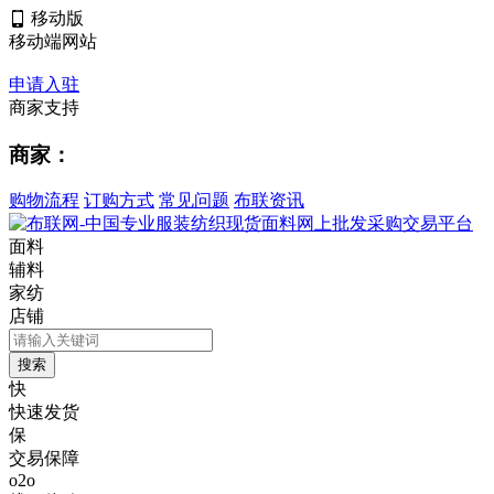
移动版
移动端网站
申请入驻
商家支持
商家：
购物流程
订购方式
常见问题
布联资讯
面料
辅料
家纺
店铺
快
快速发货
保
交易保障
o2o