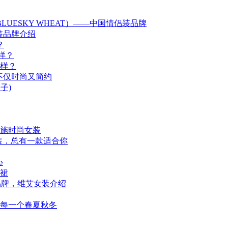
LUESKY WHEAT）——中国情侣装品牌
装品牌介绍
？
样？
样？
装不仅时尚又简约
子)
曼施时尚女装
女装，总有一款适合你
心
衣裙
品牌，维艾女装介绍
每一个春夏秋冬