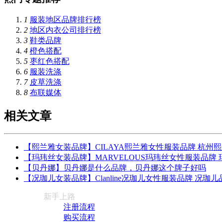
1
服装地区品牌排行榜
2
地区内衣公司排行榜
3
鞋类品牌
4
橙色搭配
5
枣红色搭配
6
服装洗涤
7
皮草洗涤
8
布联媒体
相关文章
【熙兰雅女装品牌】CILAYA熙兰雅女性服装品牌 杭州
【玛玮丝女装品牌】MARVELOUS玛玮丝女性服装品牌
【贝丹娜】贝丹娜是什么品牌，贝丹娜这个牌子好吗
【况珈儿女装品牌】Clanline况珈儿女性服装品牌 况珈
新手上路
注册流程
购买流程