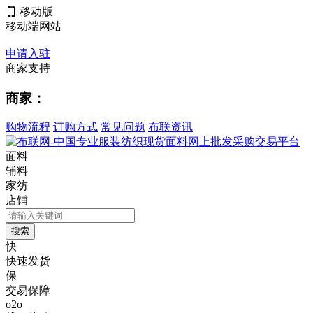
移动版
移动端网站
申请入驻
商家支持
商家：
购物流程
订购方式
常见问题
布联资讯
面料
辅料
家纺
店铺
快
快速发货
保
交易保障
o2o