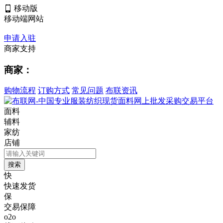
移动版
移动端网站
申请入驻
商家支持
商家：
购物流程
订购方式
常见问题
布联资讯
面料
辅料
家纺
店铺
快
快速发货
保
交易保障
o2o