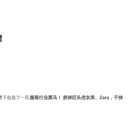
！
费下创造了一匹
服装行业黑马！ 挤掉巨头优衣库、Zara，干掉