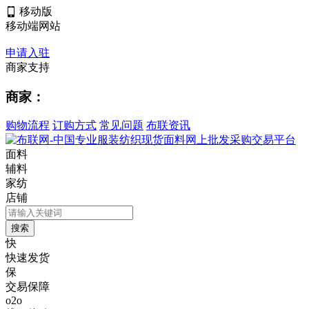
移动版
移动端网站
申请入驻
商家支持
商家：
购物流程
订购方式
常见问题
布联资讯
面料
辅料
家纺
店铺
快
快速发货
保
交易保障
o2o